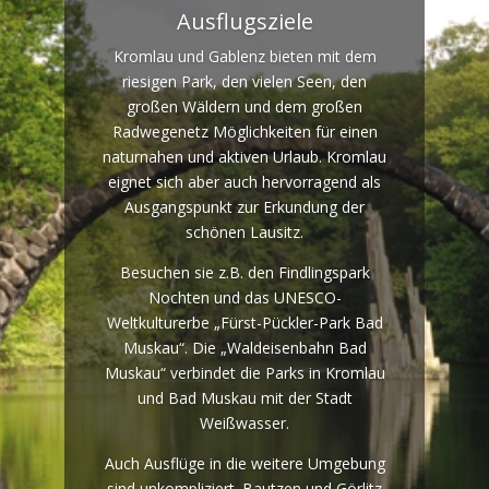
Ausflugsziele
Kromlau und Gablenz bieten mit dem
riesigen Park, den vielen Seen, den
großen Wäldern und dem großen
Radwegenetz Möglichkeiten für einen
naturnahen und aktiven Urlaub. Kromlau
eignet sich aber auch hervorragend als
Ausgangspunkt zur Erkundung der
schönen Lausitz.
Besuchen sie z.B. den Findlingspark
Nochten und das UNESCO-
Weltkulturerbe „Fürst-Pückler-Park Bad
Muskau“. Die „Waldeisenbahn Bad
Muskau“ verbindet die Parks in Kromlau
und Bad Muskau mit der Stadt
Weißwasser.
Auch Ausflüge in die weitere Umgebung
sind unkompliziert. Bautzen und Görlitz